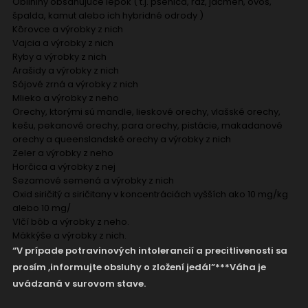
Obilniny obsahujúce lepok ( t.j. pšenica, raž, jačmeň, ovos,
špalda, kamut alebo ich hybridné odrody )
Kôrovce a výrobky z nich
Vajcia a výrobky z nich
Ryby a výrobky z nich
Arašidy a výrobky z nich
Sójové zrná a výrobky z nich
Mlieko a výrobky z neho
Orechy, ktorými sú mandle, lieskové orechy, vlašské orechy,
kešu, pekanové orechy, para orechy, pistácie, makadanové
orechy a queenslandské orechy a výrobky z nich
Zeler a výrobky z neho
Horčica a výrobky z nej
Sezamové semená a výrobky z nich
Oxid siričitý a siričitany v koncentráciách vyšších ako 10 mg/kg
alebo 10 mg/
Vlčí bôb a výrobky z neho.
Mäkkýše a výrobky z nich.
“V prípade potravinových intolerancií a precitlivenosti sa
prosím ,informujte obsluhy o zložení jedál”***Váha je
uvádzaná v surovom stave.